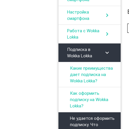
Настройка
chevron_right
смартфона
Работа с Wokka
chevron_right
Lokka
Подписка в
chevron_right
Wokka Lokka
Какие преимущества
дает подписка на
Wokka Lokka?
Как оформить
подписку на Wokka
Lokka?
Не удается оформить
подписку. Что