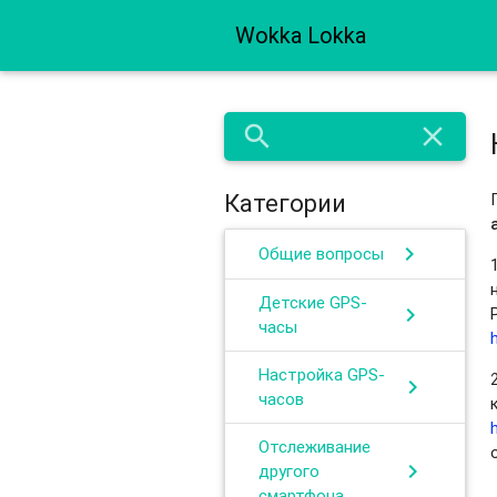
Wokka Lokka
search
close
Категории
chevron_right
Общие вопросы
Детские GPS-
chevron_right
часы
Настройка GPS-
chevron_right
часов
Отслеживание
chevron_right
другого
смартфона