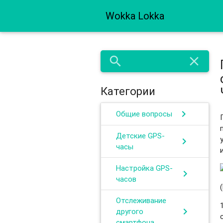
Wokka Lokka
search
close
Категории
chevron_right
Общие вопросы
Детские GPS-
chevron_right
часы
Настройка GPS-
chevron_right
часов
Отслеживание
chevron_right
другого
смартфона