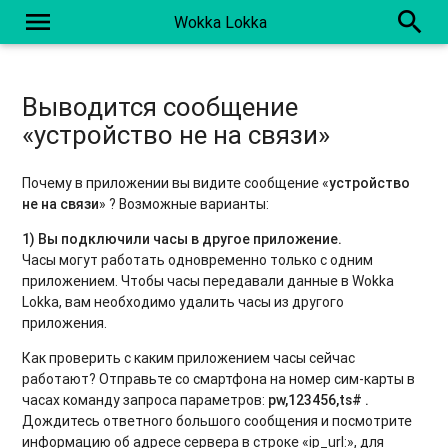
menu
search
Wokka Lokka
Выводится сообщение
«устройство не на связи»
Почему в приложении вы видите сообщение «
устройство
не на связи
» ? Возможные варианты:
1) Вы подключили часы в другое приложение.
Часы могут работать одновременно только с одним
приложением. Чтобы часы передавали данные в Wokka
Lokka, вам необходимо удалить часы из другого
приложения.
Как проверить с каким приложением часы сейчас
работают? Отправьте со смартфона на номер сим-карты в
часах команду запроса параметров:
pw,123456,ts# .
Дождитесь ответного большого сообщения и посмотрите
информацию об адресе сервера в строке «ip_url:», для