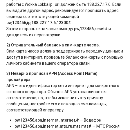
работы с Wokka Lokka ip_url должен быть 188.227.17.6. Если
вы видите другой адрес, рекомендуется прописать адрес
сервера соответствующей командой
pw
,123456,
ip
,188.227.17.6,12300#
.
Затем отправьте на часы команду
pw,123456,reset#
и
дождитесь их перезагрузки.
2) Отрицательный баланс на сим-карте часов.
Сим-карта часов должна поддерживать передачу данных и
доступ в интернет, проверьте баланс сим-карты с помощью
личного кабинета вашего оператора связи.
3) Неверно прописан APN (Access Point Name)
провайдера.
APN – это идентификатор сети интернет для конкретного
сотового оператора. Обычно, APN устанавливается
автоматически, но, чтобы исключить эту причину
сообщения, настройте его с помощью смс-команды,
соответствующей оператору:
pw,123456,apn,internet,internet,#
— Водафон
pw,123456,apn,internet.mts.ru,mts,mts#
— МТС Россия