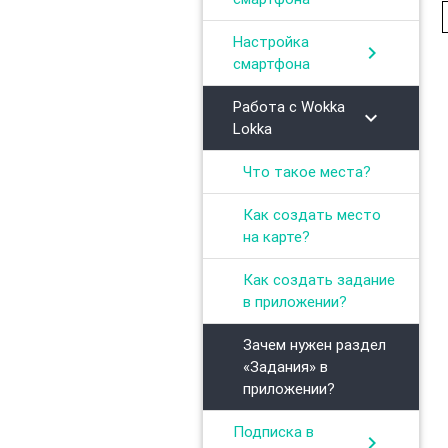
Настройка
chevron_right
смартфона
Работа с Wokka
chevron_right
Lokka
Что такое места?
Как создать место
на карте?
Как создать задание
в приложении?
Зачем нужен раздел
«Задания» в
приложении?
Подписка в
chevron_right