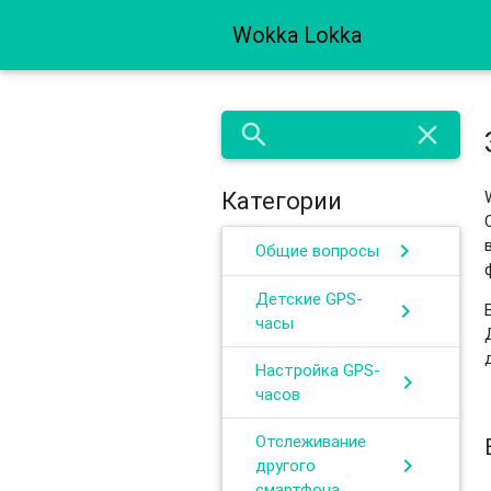
Wokka Lokka
search
close
Категории
chevron_right
Общие вопросы
Детские GPS-
chevron_right
часы
Настройка GPS-
chevron_right
часов
Отслеживание
chevron_right
другого
смартфона