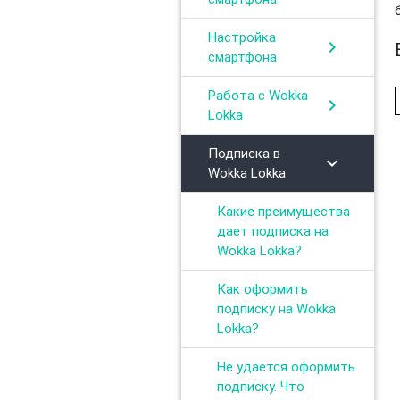
Настройка
chevron_right
смартфона
Работа с Wokka
chevron_right
Lokka
Подписка в
chevron_right
Wokka Lokka
Какие преимущества
дает подписка на
Wokka Lokka?
Как оформить
подписку на Wokka
Lokka?
Не удается оформить
подписку. Что