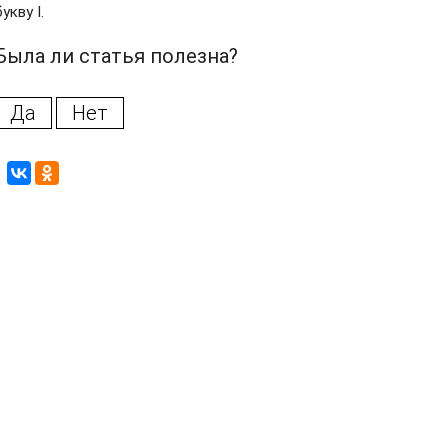
букву I.
Была ли статья полезна?
Да
Нет