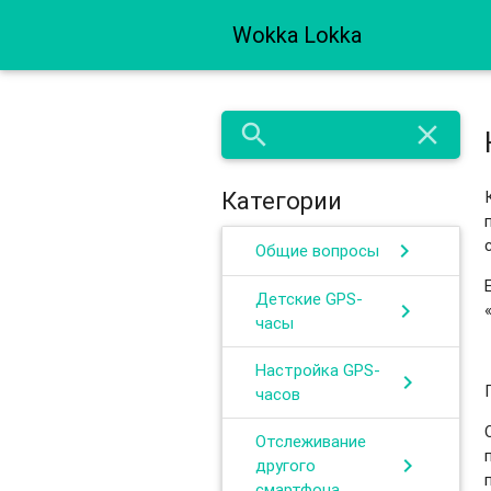
Wokka Lokka
search
close
Категории
chevron_right
Общие вопросы
Детские GPS-
chevron_right
часы
Настройка GPS-
chevron_right
часов
Отслеживание
chevron_right
другого
смартфона