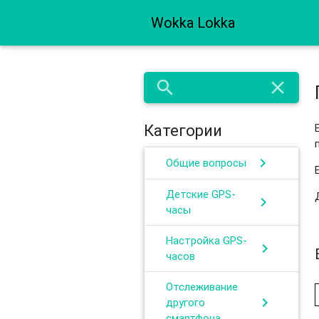
Wokka Lokka
search
close
Категории
chevron_right
Общие вопросы
Детские GPS-
chevron_right
часы
Настройка GPS-
chevron_right
часов
Отслеживание
chevron_right
другого
смартфона