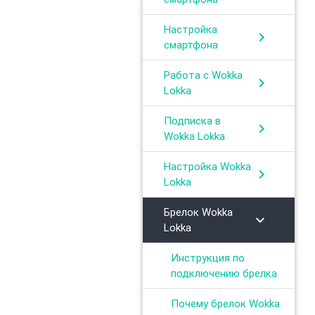
Настройка
chevron_right
смартфона
Работа с Wokka
chevron_right
Lokka
Подписка в
chevron_right
Wokka Lokka
Настройка Wokka
chevron_right
Lokka
Брелок Wokka
chevron_right
Lokka
Инструкция по
подключению брелка
Почему брелок Wokka