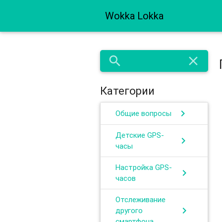
Wokka Lokka
search
close
Категории
chevron_right
Общие вопросы
Детские GPS-
chevron_right
часы
Настройка GPS-
chevron_right
часов
Отслеживание
chevron_right
другого
смартфона