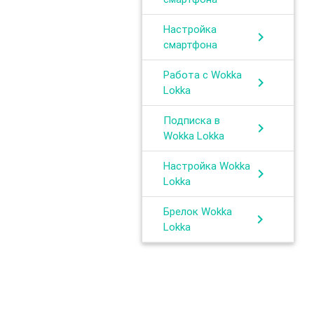
Настройка
chevron_right
смартфона
Работа с Wokka
chevron_right
Lokka
Подписка в
chevron_right
Wokka Lokka
Настройка Wokka
chevron_right
Lokka
Брелок Wokka
chevron_right
Lokka