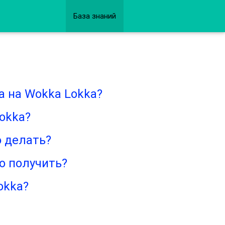
База знаний
а на Wokka Lokka?
okka?
о делать?
о получить?
okka?