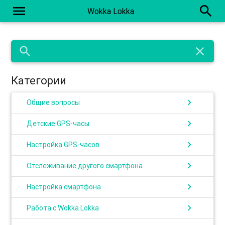
menu
search
Wokka Lokka
search
close
Категории
chevron_right
Общие вопросы
chevron_right
Детские GPS-часы
chevron_right
Настройка GPS-часов
chevron_right
Отслеживание другого смартфона
chevron_right
Настройка смартфона
chevron_right
Работа с Wokka Lokka