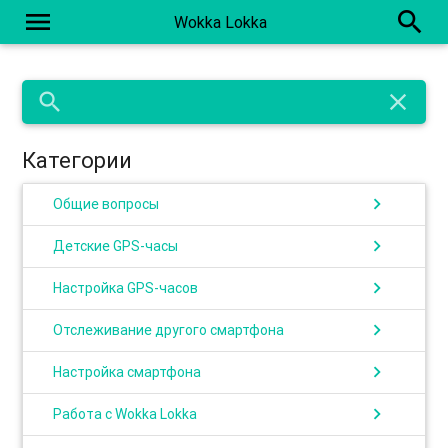
menu
search
Wokka Lokka
search
close
Категории
chevron_right
Общие вопросы
chevron_right
Детские GPS-часы
chevron_right
Настройка GPS-часов
chevron_right
Отслеживание другого смартфона
chevron_right
Настройка смартфона
chevron_right
Работа с Wokka Lokka