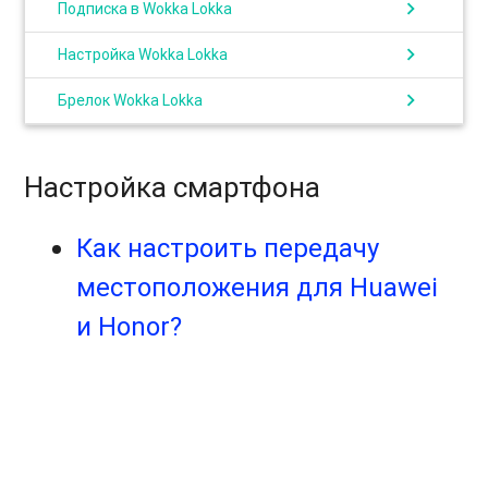
chevron_right
Подписка в Wokka Lokka
chevron_right
Настройка Wokka Lokka
chevron_right
Брелок Wokka Lokka
Настройка смартфона
Как настроить передачу
местоположения для Huawei
и Honor?