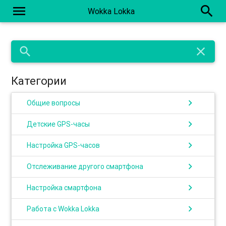
menu
search
Wokka Lokka
search
close
Категории
chevron_right
Общие вопросы
chevron_right
Детские GPS-часы
chevron_right
Настройка GPS-часов
chevron_right
Отслеживание другого смартфона
chevron_right
Настройка смартфона
chevron_right
Работа с Wokka Lokka